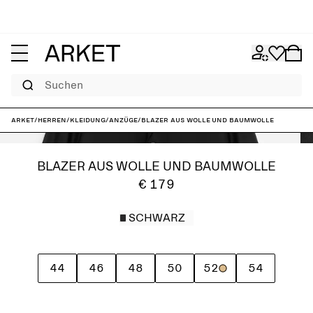
Suchen
ARKET
/
Herren
/
Kleidung
/
Anzüge
/
Blazer aus Wolle und Baumwolle
BLAZER AUS WOLLE UND BAUMWOLLE
€ 179
SCHWARZ
44
46
48
50
52
54