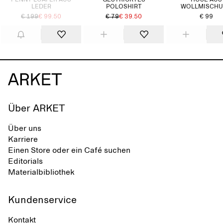
PENNY-LOAFER AUS
GESTRICKTES
HOSE AUS
LEDER
POLOSHIRT
WOLLMISCH
€ 199
€ 99.50
€ 79
€ 39.50
€ 99
Über ARKET
Über uns
Karriere
Einen Store oder ein Café suchen
Editorials
Materialbibliothek
Kundenservice
Kontakt