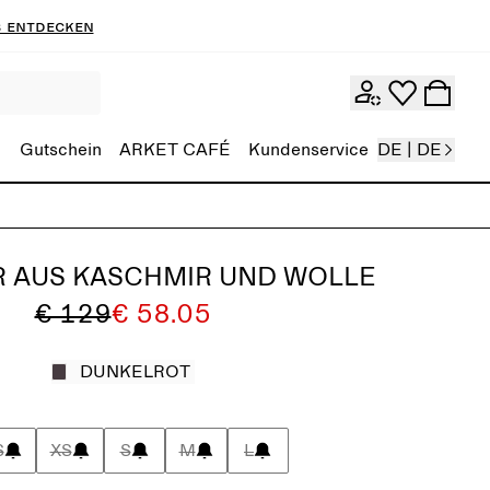
 entdecken
Gutschein
ARKET CAFÉ
Kundenservice
DE | DE
 AUS KASCHMIR UND WOLLE
€ 129
€ 58.05
DUNKELROT
S
XS
S
M
L