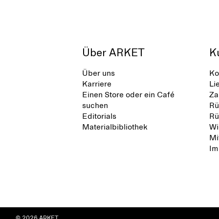
Über ARKET
K
Über uns
Ko
Karriere
Li
Einen Store oder ein Café
Za
suchen
Rü
Editorials
Rü
Materialbibliothek
Wi
Mi
Im
© 2026 ARKET