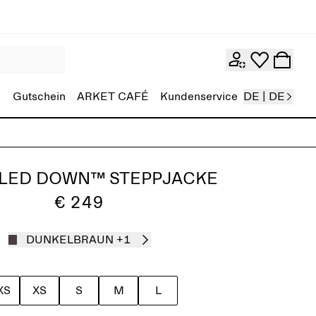
Gutschein
ARKET CAFÉ
Kundenservice
DE | DE
LED DOWN™ STEPPJACKE
€ 249
DUNKELBRAUN
+1
XS
XS
S
M
L