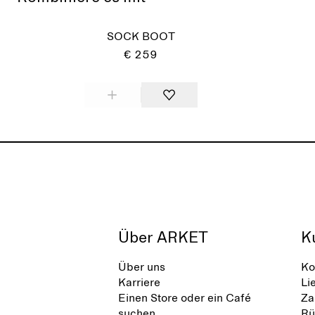
SOCK BOOT
€ 259
Über ARKET
K
Über uns
Ko
Karriere
Li
Einen Store oder ein Café
Za
suchen
Rü