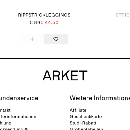
Ausverkauft
RIPPSTRICKLEGGINGS
STRIC
€ 89
€ 44.50
undenservice
Weitere Information
ntakt
Affiliate
eferinformationen
Geschenkkarte
hlung
Studi-Rabatt
cksendung &
Größentabellen