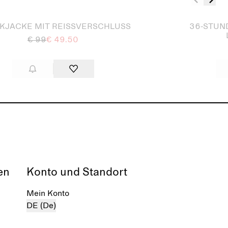
Ausverkauft
KJACKE MIT REISSVERSCHLUSS
36-STUN
€ 99
€ 49.50
en
Konto und Standort
Mein Konto
DE (De)