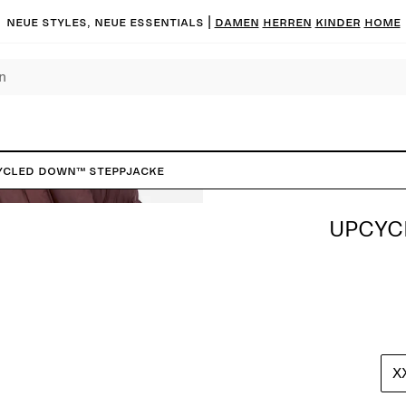
Neue Styles, neue Essentials |
DAMEN
HERREN
KINDER
HOME
ycled Down™ Steppjacke
UPCYC
X