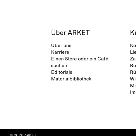
Über ARKET
K
Über uns
Ko
Karriere
Li
Einen Store oder ein Café
Za
suchen
Rü
Editorials
Rü
Materialbibliothek
Wi
Mi
Im
© 2026 ARKET