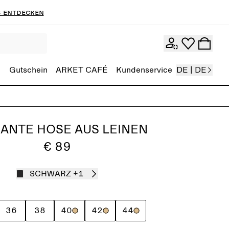
 entdecken
Gutschein
ARKET CAFÉ
Kundenservice
DE | DE
ANTE HOSE AUS LEINEN
€ 89
SCHWARZ
+1
36
38
40
42
44