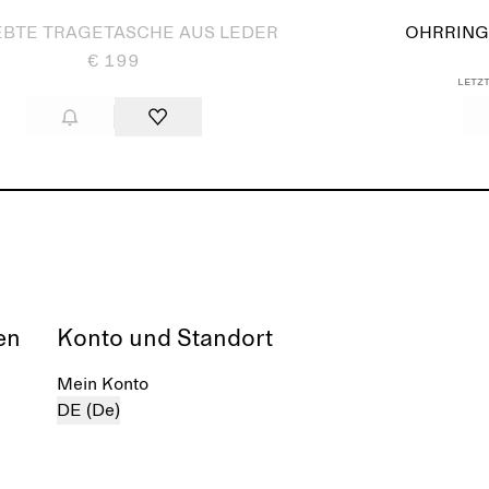
BTE TRAGETASCHE AUS LEDER
OHRRING
€ 199
Letzt
en
Konto und Standort
Mein Konto
DE (De)