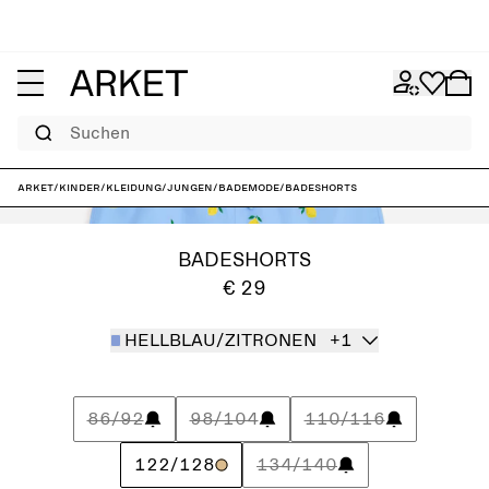
Suchen
ARKET
/
Kinder
/
Kleidung
/
Jungen
/
Bademode
/
Badeshorts
BADESHORTS
€ 29
HELLBLAU/ZITRONEN
+1
86/92
98/104
110/116
122/128
134/140