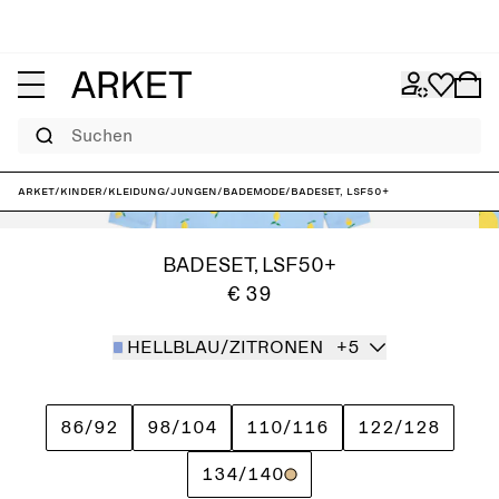
Suchen
ARKET
/
Kinder
/
Kleidung
/
Jungen
/
Bademode
/
Badeset, LSF50+
BADESET, LSF50+
€ 39
HELLBLAU/ZITRONEN
+5
86/92
98/104
110/116
122/128
134/140