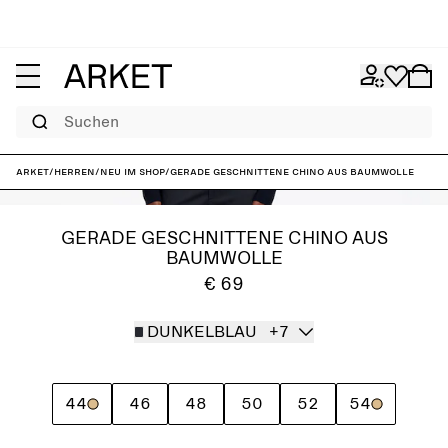
Suchen
ARKET
/
Herren
/
Neu im Shop
/
Gerade geschnittene Chino aus Baumwolle
GERADE GESCHNITTENE CHINO AUS
BAUMWOLLE
€ 69
DUNKELBLAU
+7
44
46
48
50
52
54