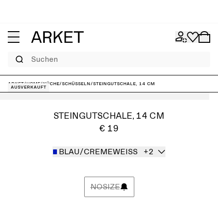
Suchen
ARKET
/
Home
/
Küche
/
Schüsseln
/
Steingutschale, 14 cm
Ausverkauft
STEINGUTSCHALE, 14 CM
€ 19
BLAU/CREMEWEISS
+2
NOSIZE