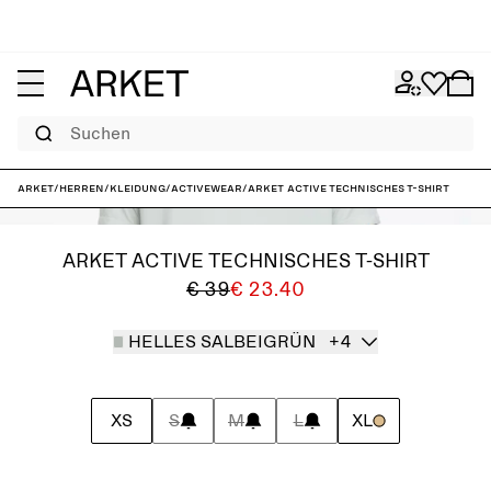
Suchen
ARKET
/
Herren
/
Kleidung
/
Activewear
/
ARKET ACTIVE technisches T-Shirt
ARKET ACTIVE TECHNISCHES T-SHIRT
€ 39
€ 23.40
HELLES SALBEIGRÜN
+4
XS
S
M
L
XL