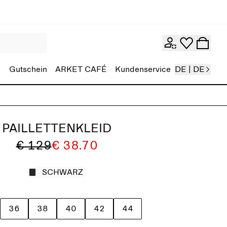
Gutschein
ARKET CAFÉ
Kundenservice
DE | DE
PAILLETTENKLEID
€ 129
€ 38.70
SCHWARZ
36
38
40
42
44