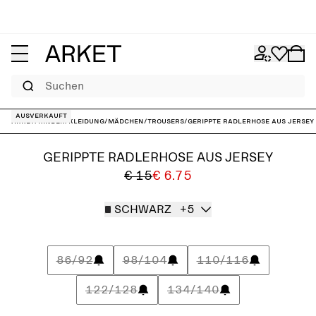
Suchen
Ausverkauft
ARKET
/
Kinder
/
Kleidung
/
Mädchen
/
Trousers
/
Gerippte Radlerhose aus Jersey
GERIPPTE RADLERHOSE AUS JERSEY
€ 15
€ 6.75
SCHWARZ
+5
86/92
98/104
110/116
122/128
134/140