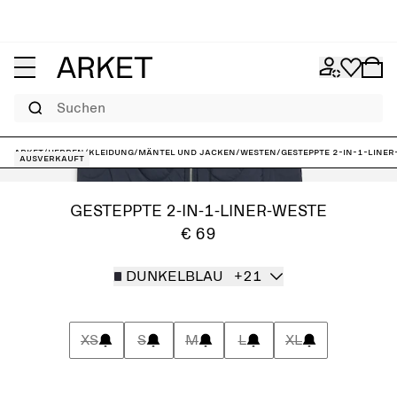
Suchen
ARKET
/
Herren
/
Kleidung
/
Mäntel und Jacken
/
Westen
/
Gesteppte 2-in-1-Liner
Ausverkauft
GESTEPPTE 2-IN-1-LINER-WESTE
€ 69
DUNKELBLAU
+21
XS
S
M
L
XL