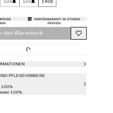
128
134
140
Größe
Verfügbarkeit in Stores
men
prüfen
In den Warenkorb
RMATIONEN
UND PFLEGEHINWEISE
r 100%
yester 100%