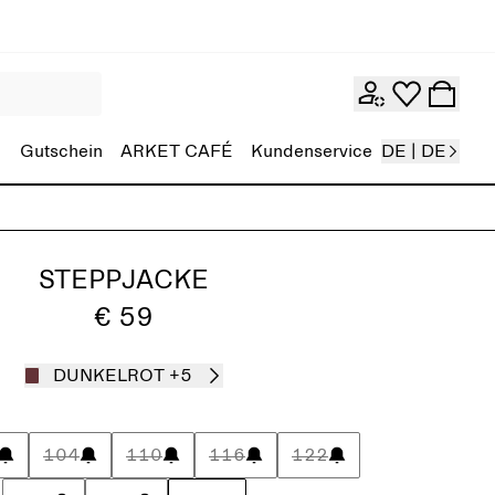
Gutschein
ARKET CAFÉ
Kundenservice
DE | DE
STEPPJACKE
€ 59
DUNKELROT
+5
104
110
116
122