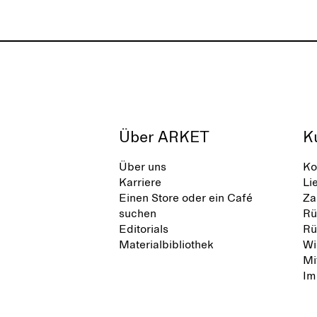
Über ARKET
K
Über uns
Ko
Karriere
Li
Einen Store oder ein Café
Za
suchen
Rü
Editorials
Rü
Materialbibliothek
Wi
Mi
Im