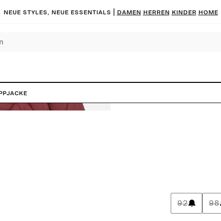
Neue Styles, neue Essentials |
DAMEN
HERREN
KINDER
HOME
ppjacke
92
98