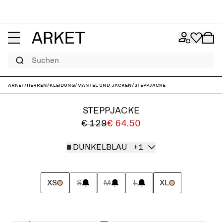
Suchen
ARKET
/
Herren
/
Kleidung
/
Mäntel und Jacken
/
Steppjacke
STEPPJACKE
€ 129
€ 64.50
DUNKELBLAU
+1
XS
S
M
L
XL