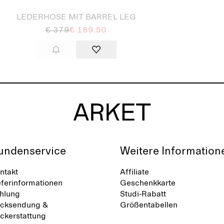
LEDERHOSE MIT BARREL LEG
€ 379
€ 189.50
undenservice
Weitere Information
ntakt
Affiliate
eferinformationen
Geschenkkarte
hlung
Studi-Rabatt
cksendung &
Größentabellen
ckerstattung