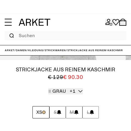
Suchen
ARKET
/
Damen
/
Kleidung
/
Strickwaren
/
Strickjacke aus reinem Kaschmir
STRICKJACKE AUS REINEM KASCHMIR
€ 129
€ 90.30
GRAU
+1
XS
S
M
L