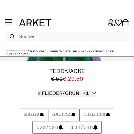
Suchen
ARKET
/
Kinder
/
Kleidung
/
Jungen
/
Mäntel und Jacken
/
Teddyjacke
Ausverkauft
TEDDYJACKE
€ 59
€ 29.50
FLIEDER/GRÜN
+1
86/92
98/104
110/116
122/128
134/140