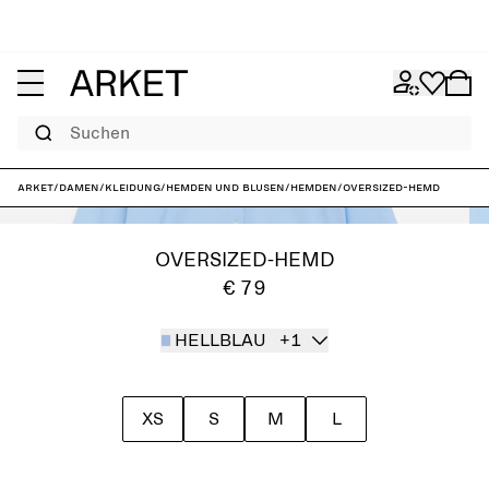
Suchen
ARKET
/
Damen
/
Kleidung
/
Hemden und Blusen
/
Hemden
/
Oversized-Hemd
OVERSIZED-HEMD
€ 79
HELLBLAU
+1
XS
S
M
L