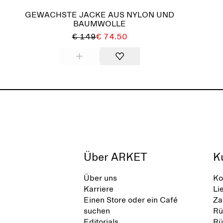
GEWACHSTE JACKE AUS NYLON UND
BAUMWOLLE
€ 149
€ 74.50
Über ARKET
K
Über uns
Ko
Karriere
Li
Einen Store oder ein Café
Za
suchen
Rü
Editorials
Rü