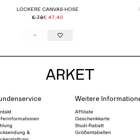
LOCKERE CANVAS-HOSE
€ 79
€ 47.40
undenservice
Weitere Information
ntakt
Affiliate
eferinformationen
Geschenkkarte
hlung
Studi-Rabatt
cksendung &
Größentabellen
ckerstattung