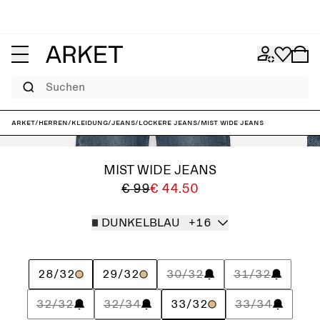
Suchen
ARKET
/
Herren
/
Kleidung
/
Jeans
/
Lockere Jeans
/
MIST Wide Jeans
MIST WIDE JEANS
€ 99
€ 44.50
DUNKELBLAU
+16
28/32
29/32
30/32
31/32
32/32
32/34
33/32
33/34