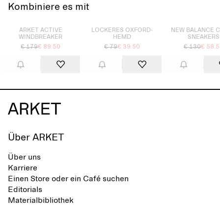
Kombiniere es mit
Ausverkauft
Ausverkauft
Ausverkauft
ARKET ACTIVE
LOCKERES OXFORD-
NEW BALANCE 
WINDBREAKER
HEMD
SNEAKERS
€ 179
€ 89.50
€ 79
€ 39.50
€ 130
€ 58.
Über ARKET
Über uns
Karriere
Einen Store oder ein Café suchen
Editorials
Materialbibliothek