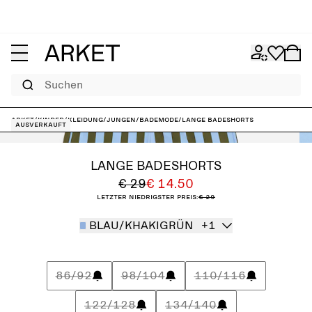
Suchen
ARKET
/
Kinder
/
Kleidung
/
Jungen
/
Bademode
/
Lange Badeshorts
Ausverkauft
LANGE BADESHORTS
€ 29
€ 14.50
Letzter niedrigster Preis:
€ 29
BLAU/KHAKIGRÜN
+1
86/92
98/104
110/116
122/128
134/140