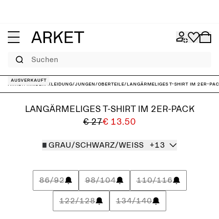
Suchen
Ausverkauft
ARKET
/
Kinder
/
Kleidung
/
Jungen
/
Oberteile
/
Langärmeliges T-Shirt im 2er-Pa
LANGÄRMELIGES T-SHIRT IM 2ER-PACK
€ 27
€ 13.50
GRAU/SCHWARZ/WEISS
+13
86/92
98/104
110/116
122/128
134/140