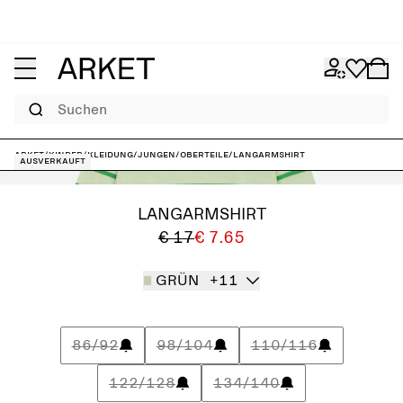
Suchen
ARKET
/
Kinder
/
Kleidung
/
Jungen
/
Oberteile
/
Langarmshirt
Ausverkauft
LANGARMSHIRT
€ 17
€ 7.65
GRÜN
+11
86/92
98/104
110/116
122/128
134/140