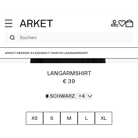
Suchen
ARKET
/
Herren
/
Kleidung
/
T-Shirts
/
Langarmshirt
LANGARMSHIRT
€ 39
SCHWARZ
+4
XS
S
M
L
XL