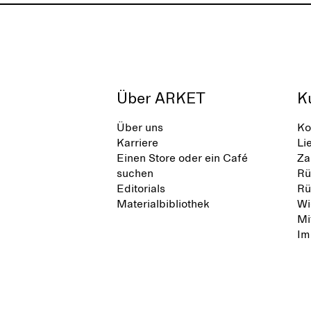
Über ARKET
K
Über uns
Ko
Karriere
Li
Einen Store oder ein Café
Za
suchen
Rü
Editorials
Rü
Materialbibliothek
Wi
Mi
Im