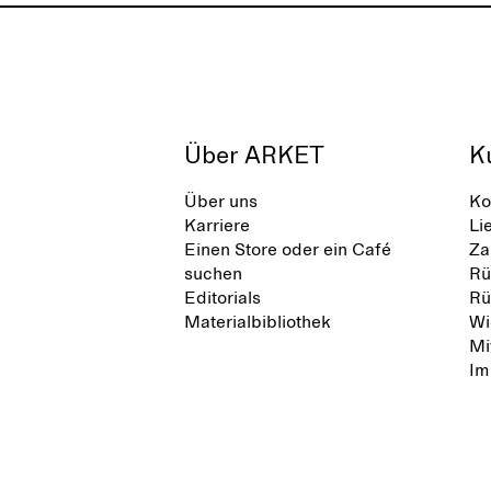
Über ARKET
K
Über uns
Ko
Karriere
Li
Einen Store oder ein Café
Za
suchen
Rü
Editorials
Rü
Materialbibliothek
Wi
Mi
Im