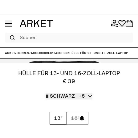
Suchen
ARKET
/
Herren
/
Accessoires
/
Taschen
/
Hülle für 13- und 16-Zoll-Laptop
HÜLLE FÜR 13- UND 16-ZOLL-LAPTOP
€ 39
SCHWARZ
+5
13"
16"