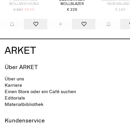
PULLOVER AUS
ZWEIREIHIGER
SNEAKER 1906
WOLLMISCHUNG
WOLLBLAZER
NEW BALAN
€ 89
€ 44.50
€ 229
€ 160
Über ARKET
Über uns
Karriere
Einen Store oder ein Café suchen
Editorials
Materialbibliothek
Kundenservice