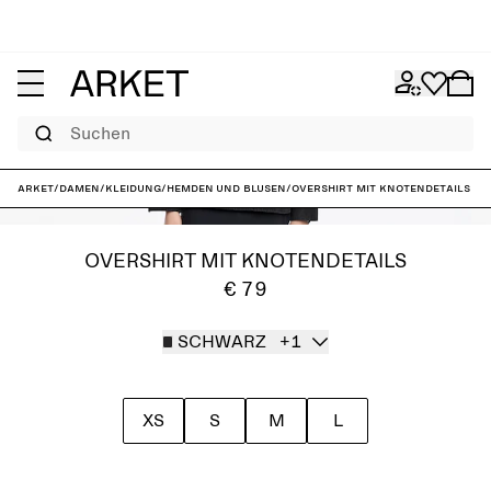
Suchen
ARKET
/
Damen
/
Kleidung
/
Hemden und Blusen
/
Overshirt mit Knotendetails
OVERSHIRT MIT KNOTENDETAILS
€ 79
SCHWARZ
+1
XS
S
M
L