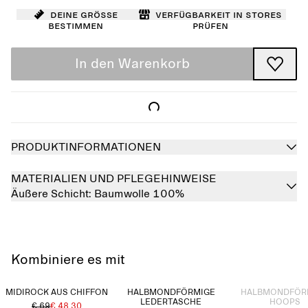
Deine Größe
Verfügbarkeit in Stores
bestimmen
prüfen
In den Warenkorb
PRODUKTINFORMATIONEN
MATERIALIEN UND PFLEGEHINWEISE
Äußere Schicht:
Baumwolle 100%
Kombiniere es mit
Ausverkauft
MIDIROCK AUS CHIFFON
HALBMONDFÖRMIGE
HALBMONDFÖR
LEDERTASCHE
HOOPS
€ 69
€ 48.30