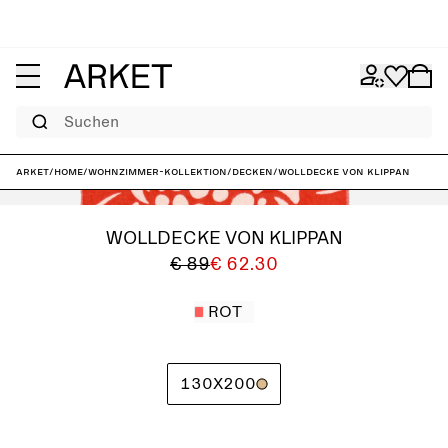
Suchen
ARKET
/
Home
/
Wohnzimmer-Kollektion
/
Decken
/
Wolldecke von Klippan
WOLLDECKE VON KLIPPAN
€ 89
€ 62.30
ROT
130X200