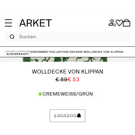
Suchen
ARKET
/
Home
/
Wohnzimmer-Kollektion
/
Decken
/
Wolldecke von Klippan
Ausverkauft
WOLLDECKE VON KLIPPAN
€ 89
€ 53
CREMEWEISS/GRÜN
130X200