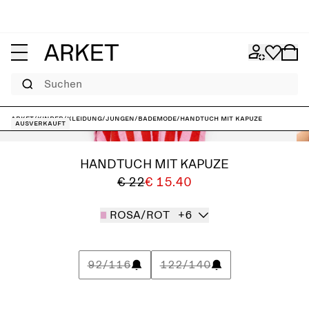
Suchen
ARKET
/
Kinder
/
Kleidung
/
Jungen
/
Bademode
/
Handtuch mit Kapuze
Ausverkauft
HANDTUCH MIT KAPUZE
€ 22
€ 15.40
ROSA/ROT
+6
92/116
122/140