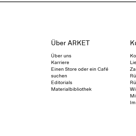
Über ARKET
K
Über uns
Ko
Karriere
Li
Einen Store oder ein Café
Za
suchen
Rü
Editorials
Rü
Materialbibliothek
Wi
Mi
Im