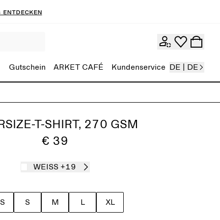
 entdecken
Gutschein
ARKET CAFÉ
Kundenservice
DE | DE
SIZE-T-SHIRT, 270 GSM
€ 39
WEISS
+19
S
S
M
L
XL