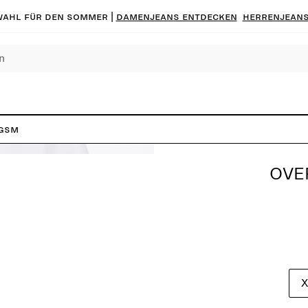
ahl für den Sommer |
Damenjeans entdecken
Herrenjeans
 GSM
OVER
X