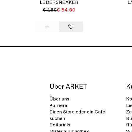
LEDERSNEAKER
L
€ 169
€ 84.50
Über ARKET
K
Über uns
Ko
Karriere
Li
Einen Store oder ein Café
Za
suchen
Rü
Editorials
Rü
Materialbibliothek
Wi