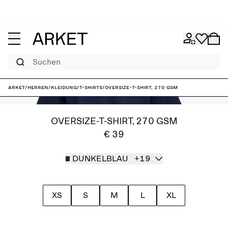
Suchen
ARKET
/
Herren
/
Kleidung
/
T-Shirts
/
Oversize-T-Shirt, 270 GSM
OVERSIZE-T-SHIRT, 270 GSM
€ 39
DUNKELBLAU
+19
XS
S
M
L
XL