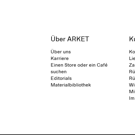
Über ARKET
K
Über uns
Ko
Karriere
Li
Einen Store oder ein Café
Za
suchen
Rü
Editorials
Rü
Materialbibliothek
Wi
Mi
Im