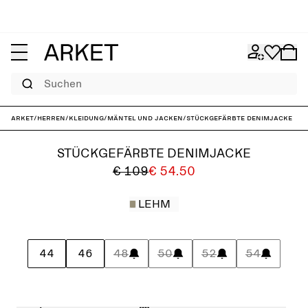
Suchen
ARKET
/
Herren
/
Kleidung
/
Mäntel und Jacken
/
Stückgefärbte Denimjacke
STÜCKGEFÄRBTE DENIMJACKE
€ 109
€ 54.50
LEHM
44
46
48
50
52
54