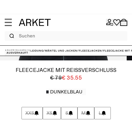
Suchen
ARKET
/
Damen
/
Kleidung
/
Mäntel und Jacken
/
Fleecejacken
/
Fleecejacke mit
Ausverkauft
FLEECEJACKE MIT REISSVERSCHLUSS
€ 79
€ 35.55
DUNKELBLAU
XXS
XS
S
M
L