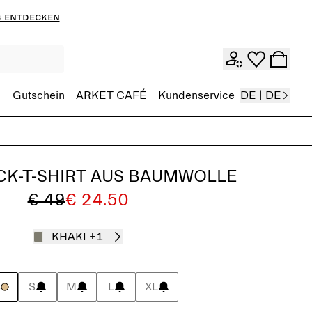
 entdecken
Gutschein
ARKET CAFÉ
Kundenservice
DE | DE
CK-T-SHIRT AUS BAUMWOLLE
€ 49
€ 24.50
KHAKI
+1
S
S
M
L
XL