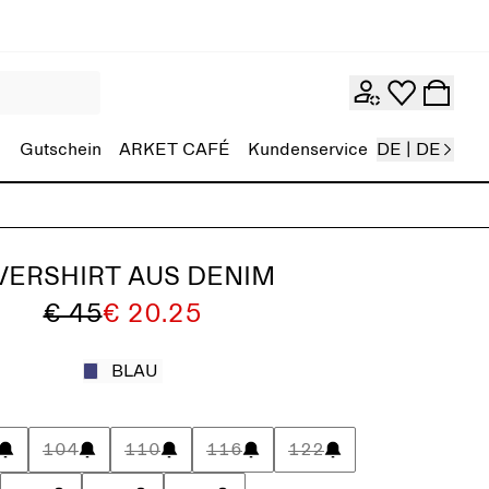
Gutschein
ARKET CAFÉ
Kundenservice
DE | DE
VERSHIRT AUS DENIM
€ 45
€ 20.25
BLAU
104
110
116
122