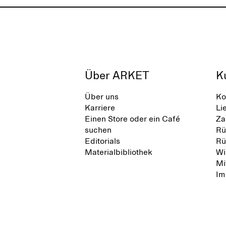
Über ARKET
K
Über uns
Ko
Karriere
Li
Einen Store oder ein Café
Za
suchen
Rü
Editorials
Rü
Materialbibliothek
Wi
Mi
Im