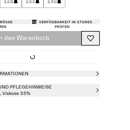
128
134
140
Größe
Verfügbarkeit in Stores
men
prüfen
In den Warenkorb
RMATIONEN
UND PFLEGEHINWEISE
,
Viskose 35%