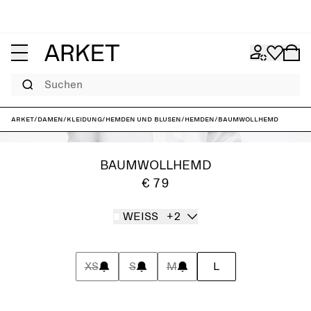
Suchen
ARKET
/
Damen
/
Kleidung
/
Hemden und Blusen
/
Hemden
/
Baumwollhemd
BAUMWOLLHEMD
€ 79
WEISS
+2
XS
S
M
L