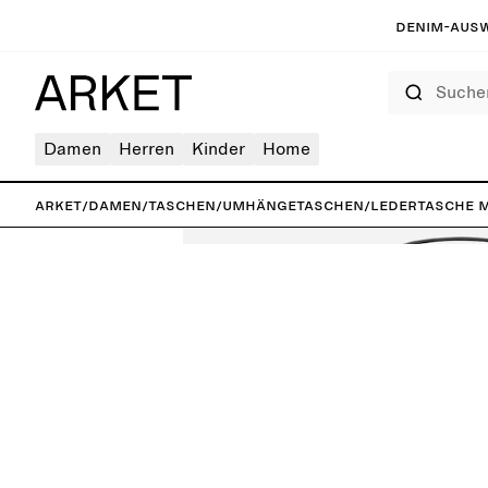
Denim-Ausw
Suchen
Damen
Herren
Kinder
Home
ARKET
/
Damen
/
Taschen
/
umhängetaschen
/
Ledertasche m