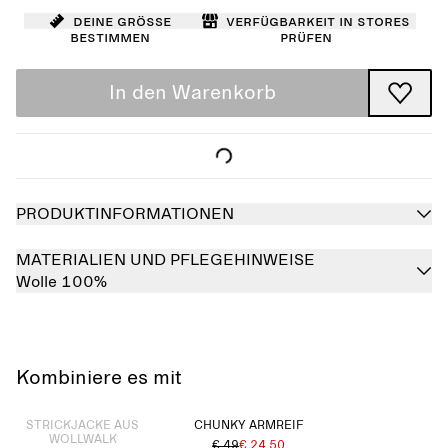
Deine Größe
Verfügbarkeit in Stores
bestimmen
prüfen
In den Warenkorb
PRODUKTINFORMATIONEN
MATERIALIEN UND PFLEGEHINWEISE
Wolle 100%
Kombiniere es mit
Ausverkauft
STRICKJACKE AUS
CHUNKY ARMREIF
WOLLWALK
€ 49
€ 24.50