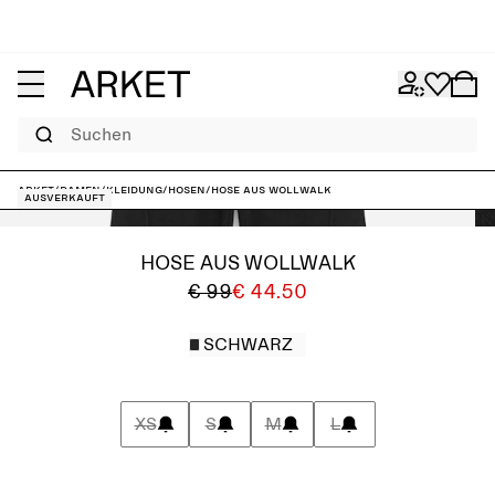
Suchen
ARKET
/
Damen
/
Kleidung
/
Hosen
/
Hose aus Wollwalk
Ausverkauft
HOSE AUS WOLLWALK
€ 99
€ 44.50
SCHWARZ
XS
S
M
L