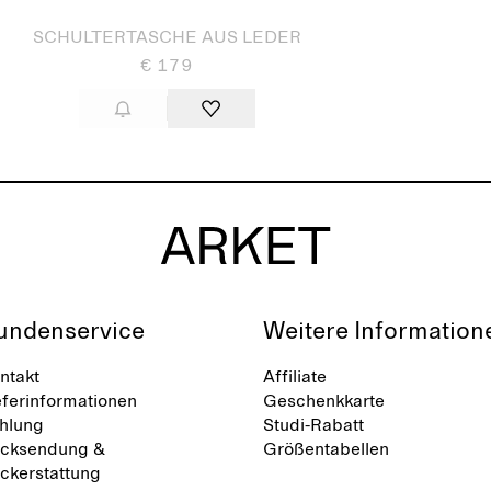
SCHULTERTASCHE AUS LEDER
€ 179
undenservice
Weitere Information
ntakt
Affiliate
eferinformationen
Geschenkkarte
hlung
Studi-Rabatt
cksendung &
Größentabellen
ckerstattung