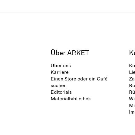
Über ARKET
K
Über uns
Ko
Karriere
Li
Einen Store oder ein Café
Za
suchen
Rü
Editorials
Rü
Materialbibliothek
Wi
Mi
Im