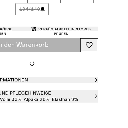
134/140
Größe
Verfügbarkeit in Stores
men
prüfen
In den Warenkorb
RMATIONEN
UND PFLEGEHINWEISE
Wolle 33%,
Alpaka 26%,
Elasthan 3%