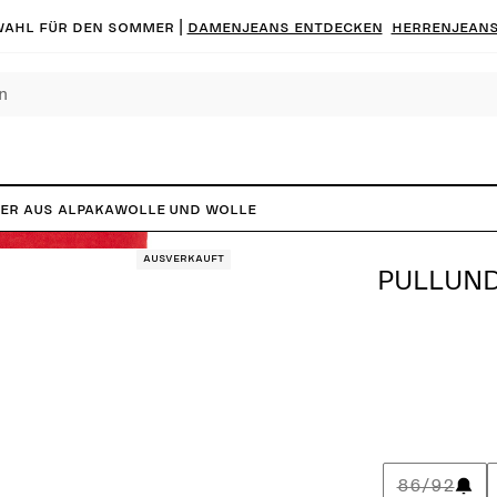
ahl für den Sommer |
Damenjeans entdecken
Herrenjeans
er aus Alpakawolle und Wolle
Ausverkauft
PULLUND
86/92