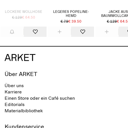
Ausverkauft
LOCKERE WOLLHOSE
LEGERES POPELINE-
JACKE AU
HEMD
BAUMWOLLCA
€ 129
€ 64.50
€ 79
€ 39.50
€ 129
€ 64.
Über ARKET
Über uns
Karriere
Einen Store oder ein Café suchen
Editorials
Materialbibliothek
Kundenservice