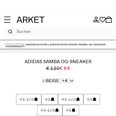
Suchen
ARKET
/
Herren
/
Herrenschuhe
/
Lederschuhe
/
adidas Samba OG-Sneaker
Ausverkauft
ADIDAS SAMBA OG-SNEAKER
€ 120
€ 84
BEIGE
+4
41 1/3
42
43 1/3
44
45 1/3
46