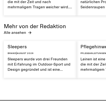
die mit der Zeit und nach
natürlichen Pr
mehrmaligem Tragen weicher wird.
Seidenraupen e
Es ist atmungsaktiv und hat eine
überraschend r
weiche Textur. Die richtige Pflege
atmungsaktiv 
von Leinen trägt dazu bei, seine
feuchtigkeitsa
Mehr von der Redaktion
natürlichen Eigenschaften zu
deine Kleidun
Alle ansehen
erhalten.
sorgfältig pfleg
schimmernde 
erhalten.
Sleepers
Pflegehinwe
Brand
|
August 2026
Pflegeanleitunge
Sleepers wurde von drei Freunden
Leinen ist eine
mit Erfahrung im Outdoor-Sport und
die mit der Ze
Design gegründet und ist eine
mehrmaligem T
norwegische Schuhmarke, die von
Es ist atmungs
einem aktiven Alltag und dem Leben
weiche Textur.
in der Stadt und am Meer inspiriert
von Leinen trä
ist. Die Marke bietet eine Alternative
natürlichen Ei
zu vollständig synthetischen Flip-
erhalten.
Flops und zeichnet sich durch klare,