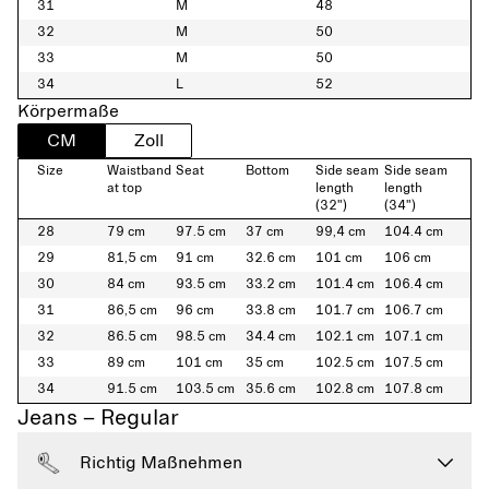
31
M
48
32
M
50
33
M
50
34
L
52
Körpermaße
CM
Zoll
Size
Waistband
Seat
Bottom
Side seam
Side seam
at top
length
length
(32")
(34")
28
79 cm
97.5 cm
37 cm
99,4 cm
104.4 cm
29
81,5 cm
91 cm
32.6 cm
101 cm
106 cm
30
84 cm
93.5 cm
33.2 cm
101.4 cm
106.4 cm
31
86,5 cm
96 cm
33.8 cm
101.7 cm
106.7 cm
32
86.5 cm
98.5 cm
34.4 cm
102.1 cm
107.1 cm
33
89 cm
101 cm
35 cm
102.5 cm
107.5 cm
34
91.5 cm
103.5 cm
35.6 cm
102.8 cm
107.8 cm
Jeans – Regular
Richtig Maßnehmen