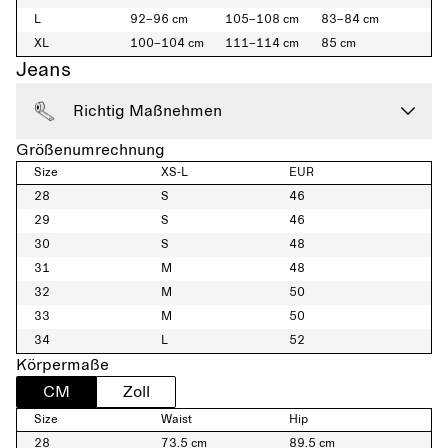
L
92–96 cm
105–108 cm
83–84 cm
XL
100–104 cm
111–114 cm
85 cm
Jeans
Richtig Maßnehmen
Größenumrechnung
Size
XS-L
EUR
28
S
46
29
S
46
30
S
48
31
M
48
32
M
50
33
M
50
34
L
52
Körpermaße
CM
Zoll
Size
Waist
Hip
28
73.5 cm
89.5 cm