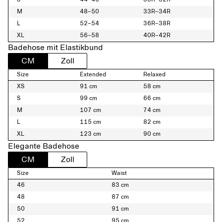
S
44–46
30R–32R
M
48–50
33R–34R
L
52–54
36R–38R
XL
56–58
40R–42R
Badehose mit Elastikbund
CM
Zoll
Size
Extended
Relaxed
XS
91 cm
58 cm
S
99 cm
66 cm
M
107 cm
74 cm
L
115 cm
82 cm
XL
123 cm
90 cm
Elegante Badehose
CM
Zoll
Size
Waist
46
83 cm
48
87 cm
50
91 cm
52
95 cm