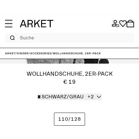
Suche
ARKET
/
Kinder
/
Accessories
/
Wollhandschuhe, 2er-Pack
WOLLHANDSCHUHE, 2ER-PACK
€ 19
SCHWARZ/GRAU
+2
110/128