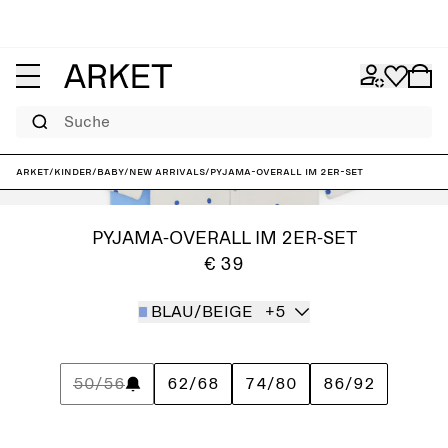
Suche
ARKET
/
Kinder
/
Baby
/
New arrivals
/
Pyjama-Overall im 2er-Set
PYJAMA-OVERALL IM 2ER-SET
€ 39
BLAU/BEIGE
+5
50/56
62/68
74/80
86/92